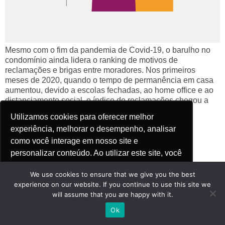
Mesmo com o fim da pandemia de Covid-19, o barulho no
condomínio ainda lidera o ranking de motivos de
reclamações e brigas entre moradores. Nos primeiros
meses de 2020, quando o tempo de permanência em casa
aumentou, devido a escolas fechadas, ao home office e ao
distanciamento social, o índice de reclamações chegou a
crescer 300%. […]
Utilizamos cookies para oferecer melhor
experiência, melhorar o desempenho, analisar
como você interage em nosso site e
personalizar conteúdo. Ao utilizar este site, você
Saiba mais
concorda com o uso de cookies.
We use cookies to ensure that we give you the best
experience on our website. If you continue to use this site we
will assume that you are happy with it.
Ok, entendi!
Ok