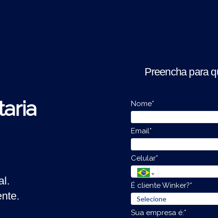
Preencha para q
aria
Nome*
Email*
Celular*
l.
É cliente Winker?*
ente.
Sua empresa é:*