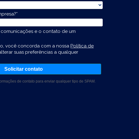
mpresa?*
comunicações e o contato de um
rio, você concorda com a nossa
Política de
lterar suas preferências a qualquer
Solicitar contato
formações de contato para enviar qualquer tipo de SPAM.