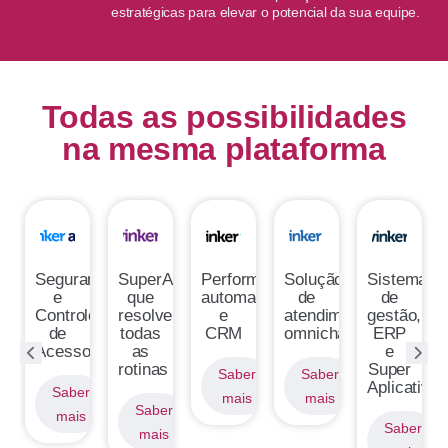
estratégicas para elevar o potencial da sua equipe.
Todas as possibilidades
na mesma plataforma
ma
Segurança
SuperApp
Performance,
Solução
Sistema
e
que
automação
de
de
,
Controle
resolve
e
atendimento
gestão,
de
todas
CRM
omnichannel
ERP
Acesso
as
e
rotinas
Super
Saber
Saber
tivo
Aplicativo
Saber
mais
mais
Saber
mais
r
Saber
mais