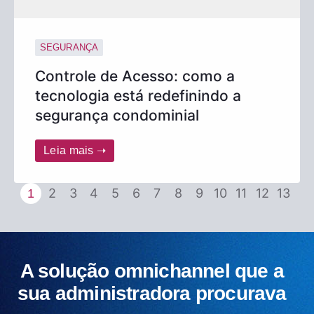
SEGURANÇA
Controle de Acesso: como a
tecnologia está redefinindo a
segurança condominial
Leia mais ➝
2
3
4
5
6
7
8
9
10
11
12
13
1
A solução omnichannel que a
sua administradora procurava