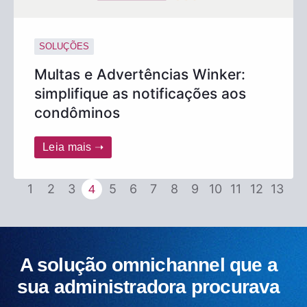
SOLUÇÕES
Multas e Advertências Winker:
simplifique as notificações aos
condôminos
Leia mais ➝
1
2
3
5
6
7
8
9
10
11
12
13
4
A solução omnichannel que a
sua administradora procurava