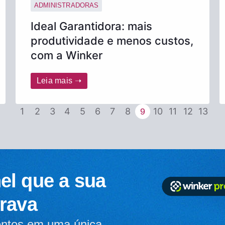
ADMINISTRADORAS
Ideal Garantidora: mais
produtividade e menos custos,
com a Winker
Leia mais ➝
1
2
3
4
5
6
7
8
10
11
12
13
9
el que a sua
rava
entos em uma única