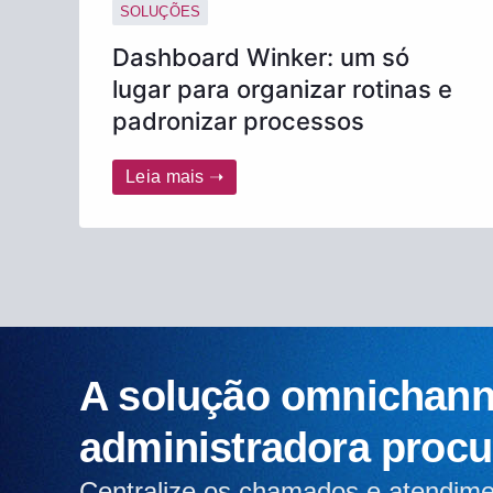
SOLUÇÕES
Dashboard Winker: um só
lugar para organizar rotinas e
padronizar processos
Leia mais ➝
A solução omnichann
administradora procu
Centralize os chamados e atendim