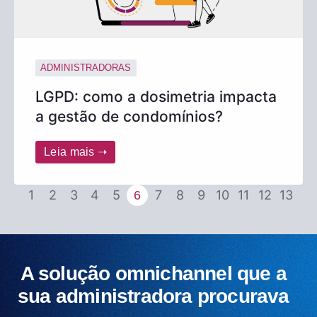
ADMINISTRADORAS
LGPD: como a dosimetria impacta
a gestão de condomínios?
Leia mais ➝
1
2
3
4
5
7
8
9
10
11
12
13
6
A solução omnichannel que a
sua administradora procurava