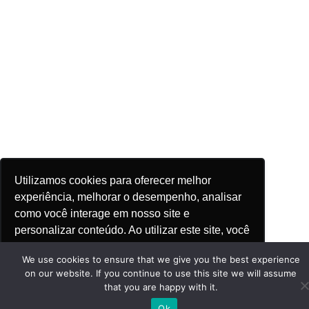
Utilizamos cookies para oferecer melhor
experiência, melhorar o desempenho, analisar
como você interage em nosso site e
personalizar conteúdo. Ao utilizar este site, você
Saiba mais
concorda com o uso de cookies.
We use cookies to ensure that we give you the best experience
on our website. If you continue to use this site we will assume
that you are happy with it.
Ok, entendi!
Ok