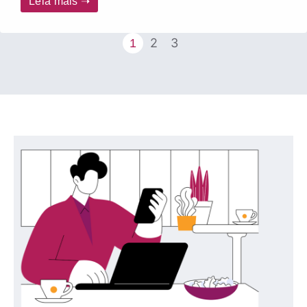
Leia mais ➝
2
3
1