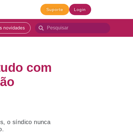
Suporte
Login
s novidades
 tudo com
ção
, o síndico nunca
o.