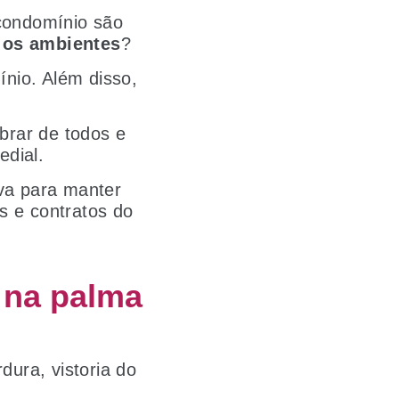
 condomínio são
 os ambientes
?
nio. Além disso,
?
brar de todos e
dial.
va para manter
s e contratos do
 na palma
dura, vistoria do