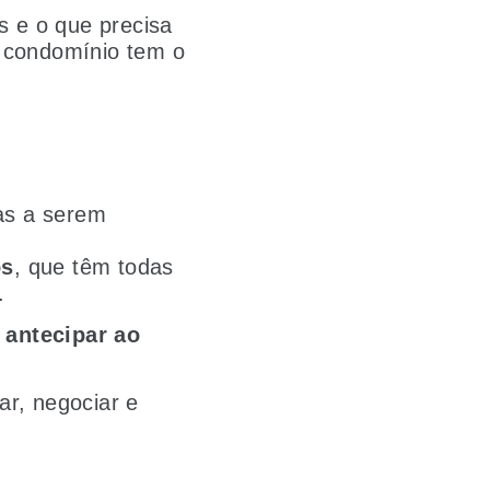
s e o que precisa
o condomínio tem o
as a serem
os
, que têm todas
.
e
antecipar ao
ar, negociar e