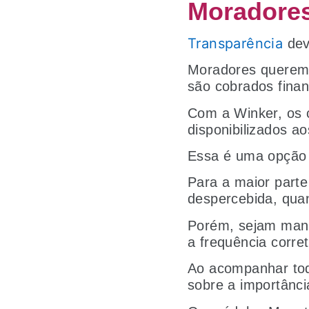
Moradore
Transparência
dev
Moradores querem 
são cobrados fina
Com a Winker, os 
disponibilizados a
Essa é uma opção 
Para a maior part
despercebida, quan
Porém, sejam manu
a frequência corre
Ao acompanhar tod
sobre a importânci