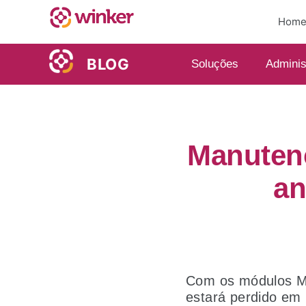
Hom
BLOG
Soluções
Adminis
Manutenç
an
Com os módulos Ma
estará perdido em