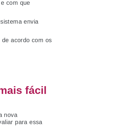
o e com que
 sistema envia
, de acordo com os
ais fácil
a nova
valiar para essa