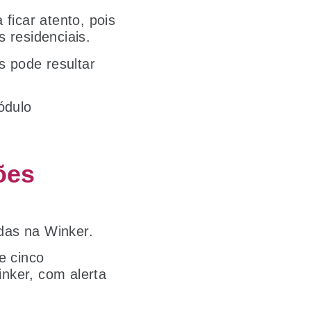
ficar atento, pois
 residenciais.
s pode resultar
ódulo
ões
das na Winker.
e cinco
nker, com alerta