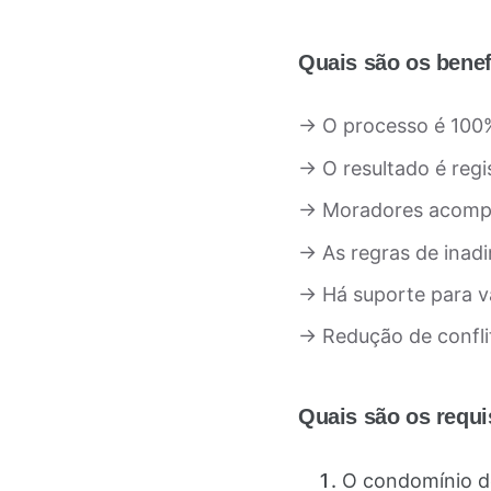
Quais são os bene
→ O processo é 100% 
→ O resultado é regi
→ Moradores acompa
→ As regras de inadi
→ Há suporte para v
→ Redução de conflit
Quais são os requi
O condomínio d