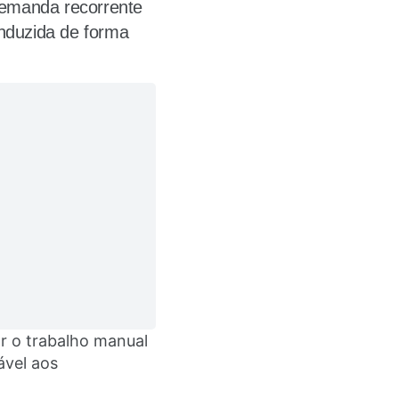
demanda recorrente
onduzida de forma
ar o trabalho manual
ável aos