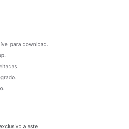
nível para download.
pp.
eitadas.
egrado.
o.
 exclusivo a este