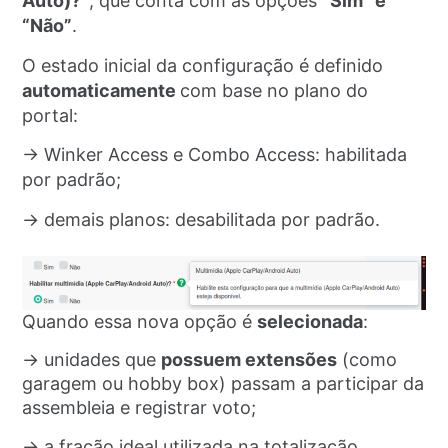
Auto)?”
, que conta com as opções
“Sim” e
“Não”
.
O estado inicial da configuração é definido
automaticamente
com base no plano do
portal:
→ Winker Access e Combo Access: habilitada
por padrão;
→ demais planos: desabilitada por padrão.
Quando essa nova opção é
selecionada
:
→ unidades que
possuem extensões
(como
garagem ou hobby box) passam a participar da
assembleia e registrar voto;
→ a fração ideal utilizada na totalização