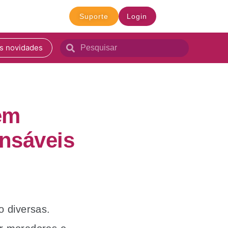
Suporte
Login
s novidades
em
ensáveis
o diversas.