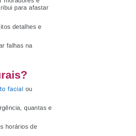
ar moradores e
ibui para afastar
tos detalhes e
ar falhas na
urais?
o facial
ou
rgência, quantas e
s horários de