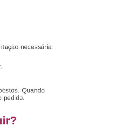
ntação necessária
.
r.
 postos. Quando
o pedido.
ir?