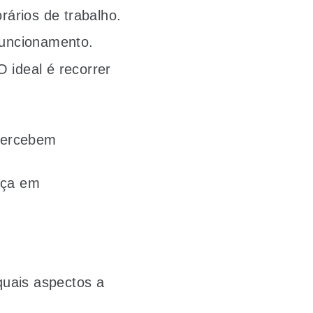
ários de trabalho.
funcionamento.
 ideal é recorrer
 percebem
nça em
 quais aspectos a