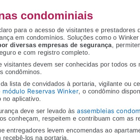
inas condominiais
laro para o acesso de visitantes e prestadores 
ança em condomínios. Soluções como o Winker
 por diversas empresas de segurança
, permite
 seguro e com registro completo.
e visitantes devem ser conhecidas por todos o
os condôminos.
da lista de convidados à portaria, vigilante ou ce
módulo Reservas Winker
o
, o condômino disponib
o no aplicativo.
assembleias condomi
urança deve ser levado às
os conheçam, respeitem e contribuam com as r
que entregadores levem encomendas ao apartam
recebê-los na portaria.