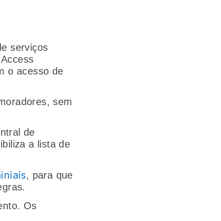
de serviços
 Access
m o acesso de
s moradores, sem
ntral de
iliza a lista de
niais
, para que
egras.
ento. Os