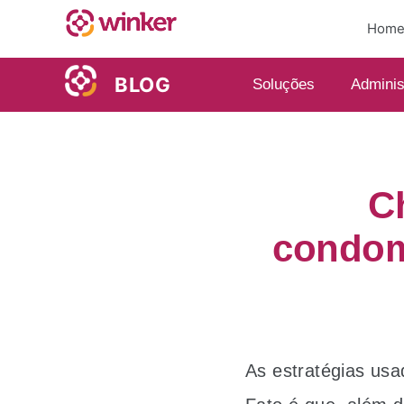
Hom
BLOG
Soluções
Adminis
C
condomí
As estratégias usa