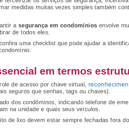
e terceirizar os serviços de segurança, incentiv
omar medidas muitas vezes simples também contr
antir a
segurança em condomínios
envolve mui
mbrar de todos eles.
 confira uma checklist que pode ajudar a identific
condomínio.
ssencial em termos estrut
reconheciment
role de acesso por chave virtual,
(mais seguros que senhas, tags ou chaves).
zado dos condôminos, indicando telefone de eme
am na unidade e quais seus veículos.
ito de lixo devem estar sempre fechadas fora do