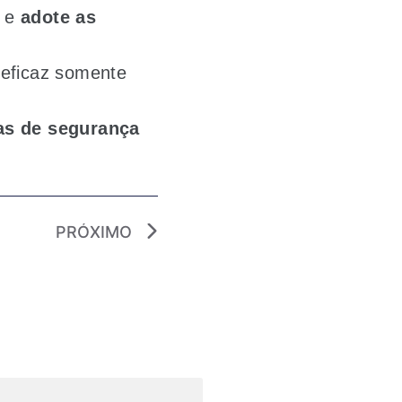
s e
adote as
 eficaz somente
s de segurança
.
PRÓXIMO