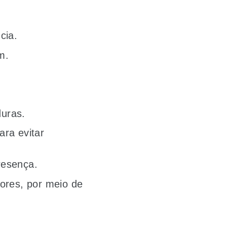
cia.
um.
aduras.
ra evitar
resença.
ores, por meio de