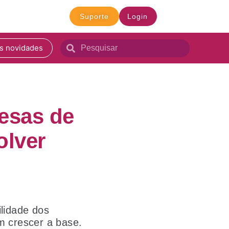
Suporte
Login
s novidades
resas de
olver
lidade dos
 em crescer a base.