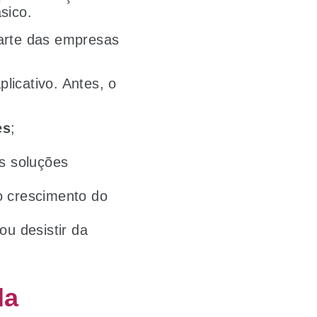
sico.
parte das empresas
licativo. Antes, o
es
;
s soluções
o crescimento do
ou desistir da
da