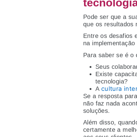
tecnologi
Pode ser que a sua
que os resultados
Entre os desafios 
na implementação 
Para saber se é o
Seus colaborad
Existe capaci
tecnologia?
cultura inte
A
Se a resposta para
não faz nada acont
soluções.
Além disso, quando
certamente a melh