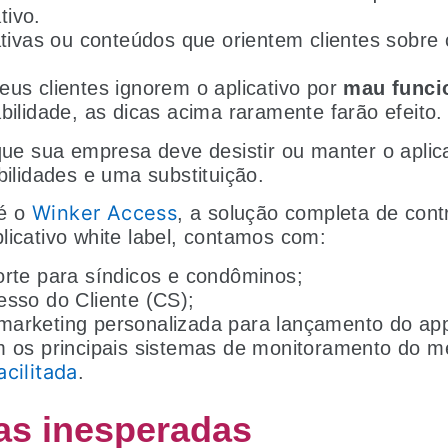
ativo.
ativas ou conteúdos que orientem clientes sobre
eus clientes ignorem o aplicativo por
mau funci
abilidade, as dicas acima raramente farão efeito
 que sua empresa deve desistir ou manter o aplic
ibilidades e uma substituição.
Winker Access
é o
, a solução completa de cont
licativo white label, contamos com:
orte para síndicos e condôminos;
esso do Cliente (CS);
arketing personalizada para lançamento do ap
m os principais sistemas de monitoramento do m
acilitada
.
as inesperadas