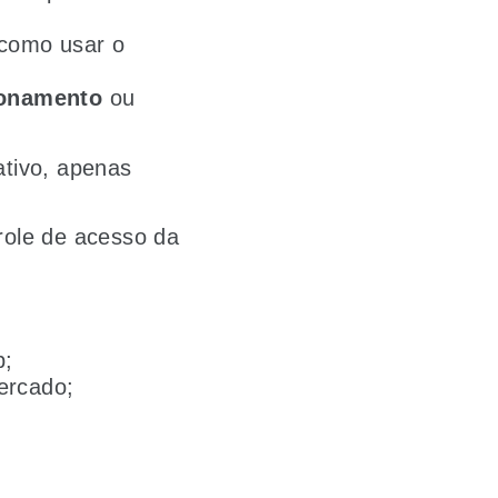
 como usar o
onamento
ou
.
ativo, apenas
role de acesso da
p;
ercado;