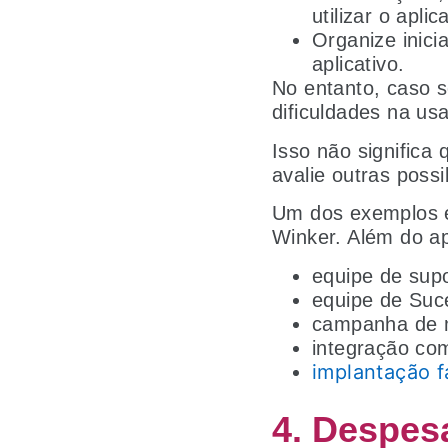
utilizar o aplic
Organize inici
aplicativo.
No entanto, caso s
dificuldades na us
Isso não significa
avalie outras poss
Um dos exemplos 
Winker. Além do ap
equipe de sup
equipe de Suc
campanha de m
integração co
implantação f
4. Despes