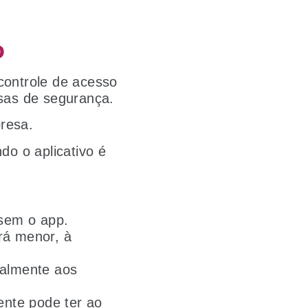
o
controle de acesso
esas de segurança.
presa.
o o aplicativo é
usem o app.
rá menor, à
ialmente aos
ente pode ter ao