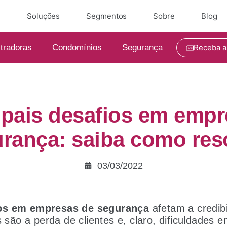
e
Soluções
Segmentos
Sobre
Blog
tradoras
Condomínios
Segurança
Receba a
ipais desafios em emp
rança: saiba como res
03/03/2022
os em empresas de segurança
afetam a credibi
s são a perda de clientes e, claro, dificuldades