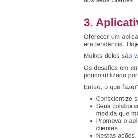
aos seus clientes.
3. Aplica
Oferecer um aplica
era tendência. Hoj
w
Muitos deles são
Os desafios em em
pouco utilizado po
Então, o que fazer
Conscientize s
Seus colabora
medida que mai
Promova o apl
clientes.
Nestas ações, 