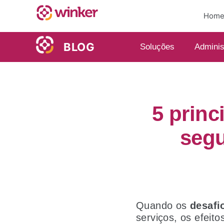
Hom
BLOG
Soluções
Adminis
5 princ
segu
Quando os
desafi
serviços, os efeito